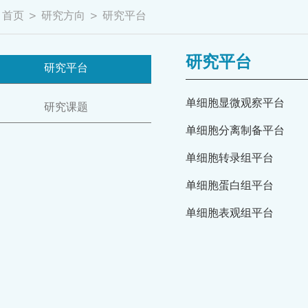
首页
>
研究方向
>
研究平台
研究平台
研究平台
单细胞显微观察平台
研究课题
单细胞分离制备平台
单细胞转录组平台
单细胞蛋白组平台
单细胞表观组平台