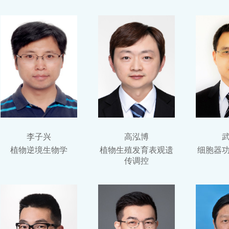
李子兴
高泓博
植物逆境生物学
植物生殖发育表观遗
细胞器
传调控