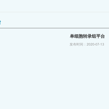
台
单细胞转录组平台
发布时间：2020-07-13