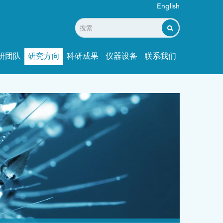
English
研团队
研究方向
科研成果
仪器设备
联系我们