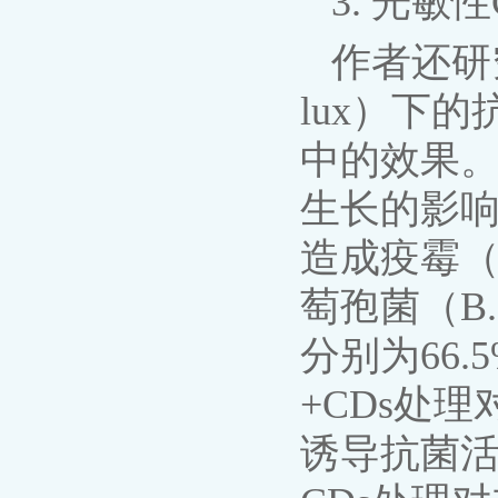
3. 光敏
作者还研究
lux）下
中的效果。结
生长的影响程
造成疫霉（P.
萄孢菌（B.
分别为66.
+CDs处
诱导抗菌